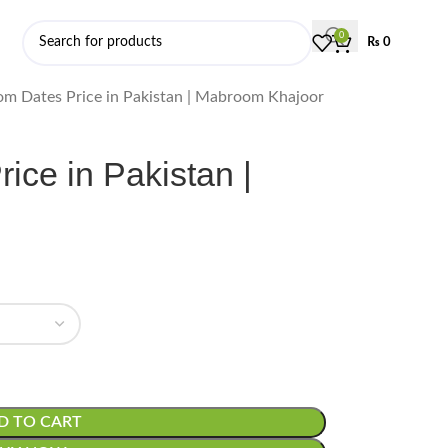
0
₨
0
m Dates Price in Pakistan | Mabroom Khajoor
ce in Pakistan |
D TO CART