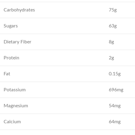
Carbohydrates
75g
Sugars
63g
Dietary Fiber
8g
Protein
2g
Fat
0.15g
Potassium
696mg
Magnesium
54mg
Calcium
64mg