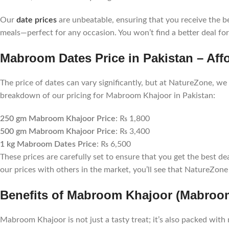
Our
date prices
are unbeatable, ensuring that you receive the b
meals—perfect for any occasion. You won’t find a better deal f
Mabroom Dates Price in Pakistan – Aff
The price of dates can vary significantly, but at NatureZone, we
breakdown of our pricing for Mabroom Khajoor in Pakistan:
250 gm Mabroom Khajoor Price
: ₨ 1,800
500 gm Mabroom Khajoor Price
: ₨ 3,400
1 kg Mabroom Dates Price
: ₨ 6,500
These prices are carefully set to ensure that you get the bes
our prices with others in the market, you’ll see that NatureZon
Benefits of Mabroom Khajoor (Mabroo
Mabroom Khajoor is not just a tasty treat; it’s also packed with 