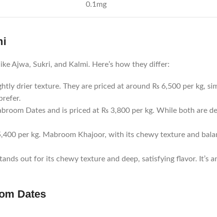
0.1mg
mi
ke Ajwa, Sukri, and Kalmi. Here’s how they differ:
lightly drier texture. They are priced at around ₨ 6,500 per kg
prefer.
abroom Dates and is priced at ₨ 3,800 per kg. While both are de
₨ 5,400 per kg. Mabroom Khajoor, with its chewy texture and bala
ands out for its chewy texture and deep, satisfying flavor. It’s 
oom Dates