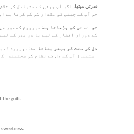
قدرتی میٹھا
اگر آپ چینی کے متبادل کی تلاش 
جو آپ کے چینی کی مقدار کو کم کرتا ہے ا
توانائی کو بڑھاتا ہے
مبرووم کھجور میں 
کے دوران افطار کے لیے یا دن بھر کے لیے
دل کی صحت کو بہتر بناتا ہے
مبرووم کھجور
استعمال آپ کے دل کے نظام کو صحتمند رکھ
 the guilt.
f sweetness.