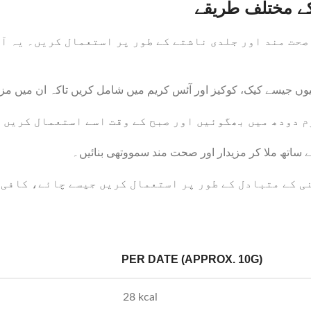
کے مختلف طریقے
ت مند اور جلدی ناشتے کے طور پر استعمال کریں۔ یہ آپ 
ں جیسے کیک، کوکیز اور آئس کریم میں شامل کریں تاکہ ان میں مزیدار 
دودھ میں بھگوئیں اور صبح کے وقت اسے استعمال کریں تا
: ساتھ ملا کر مزیدار اور صحت مند سمووتھی بنائیں۔
 کے متبادل کے طور پر استعمال کریں جیسے چائے، کافی یا
PER DATE (APPROX. 10G)
28 kcal