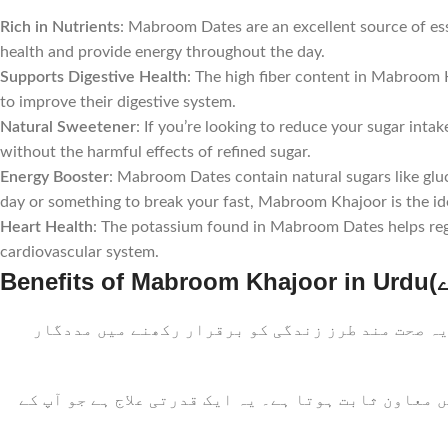
Rich in Nutrients
: Mabroom Dates are an excellent source of ess
health and provide energy throughout the day.
Supports Digestive Health
: The high fiber content in Mabroom K
to improve their digestive system.
Natural Sweetener
: If you’re looking to reduce your sugar int
without the harmful effects of refined sugar.
Energy Booster
: Mabroom Dates contain natural sugars like glu
day or something to break your fast, Mabroom Khajoor is the id
Heart Health
: The potassium found in Mabroom Dates helps regu
cardiovascular system.
: م کھجور میں اہم وٹامنز اور معدنیات پائے جاتے ہیں جیسے پوٹاشیم، میگنیشیم اور وٹامن بی6۔ یہ صحت مند طرز زندگی کو برقرار رکھنے میں مددگار
: عاون ثابت ہوتا ہے۔ یہ ایک قدرتی علاج ہے جو آپ کے