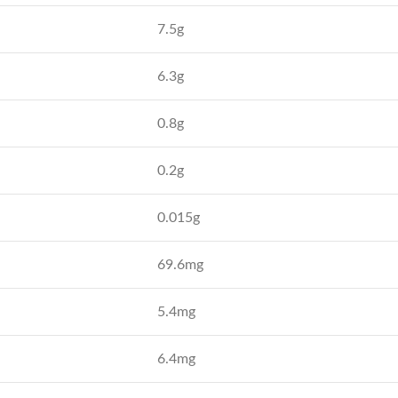
7.5g
6.3g
0.8g
0.2g
0.015g
69.6mg
5.4mg
6.4mg