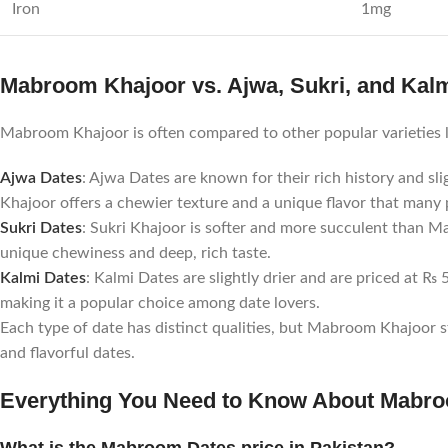
Iron
1mg
Mabroom Khajoor vs. Ajwa, Sukri, and Kal
Mabroom Khajoor is often compared to other popular varieties li
Ajwa Dates
: Ajwa Dates are known for their rich history and s
Khajoor offers a chewier texture and a unique flavor that many 
Sukri Dates
: Sukri Khajoor is softer and more succulent than M
unique chewiness and deep, rich taste.
Kalmi Dates
: Kalmi Dates are slightly drier and are priced at 
making it a popular choice among date lovers.
Each type of date has distinct qualities, but Mabroom Khajoor st
and flavorful dates.
Everything You Need to Know About Mabr
What is the Mabroom Dates price in Pakistan?