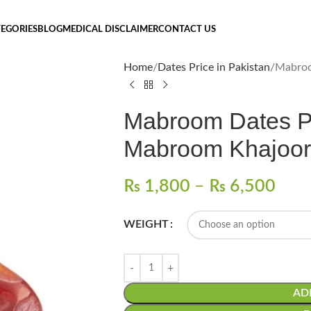
EGORIES
BLOG
MEDICAL DISCLAIMER
CONTACT US
Home
Dates Price in Pakistan
Mabroo
Mabroom Dates Pri
Mabroom Khajoor
₨
1,800
–
₨
6,500
WEIGHT
AD