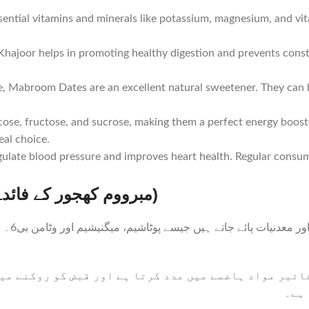
ential vitamins and minerals like potassium, magnesium, and vit
hajoor helps in promoting healthy digestion and prevents consti
ake, Mabroom Dates are an excellent natural sweetener. They can 
cose, fructose, and sucrose, making them a perfect energy boos
eal choice.
late blood pressure and improves heart health. Regular consump
Benefits of Mabroom Khajoor in Urdu(مبرووم کھجور کے فائدے)
مبروو
ئبر مواد ہاضمے میں مدد کرتا ہے اور قبض کو روکنے میں م
 ہے۔