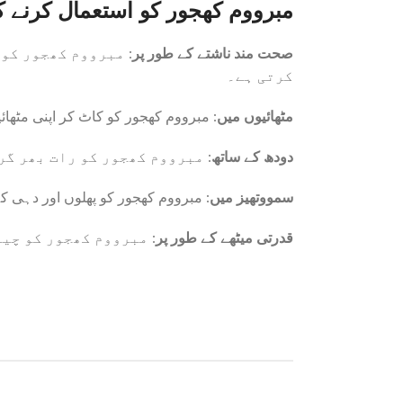
مبرووم کھجور کو استعمال کرنے 
صحت مند ناشتے کے طور پر
مبرووم کھجور کو صح
کرتی ہے۔
مٹھائیوں میں
مبرووم کھجور کو کاٹ کر اپنی مٹھائیو
دودھ کے ساتھ
مبرووم کھجور کو رات بھر گرم 
سمووتھیز میں
مبرووم کھجور کو پھلوں اور دہی کے 
قدرتی میٹھے کے طور پر
مبرووم کھجور کو چینی