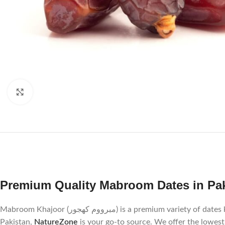
Click to enlarge
Premium Quality Mabroom Dates in Pa
Mabroom Khajoor (مبرووم کھجور) is a premium variety of dates known for its unique taste and chewy texture. If you’re searching for the best price for Mabroom Dates in
Pakistan,
NatureZone
is your go-to source. We offer the lowest