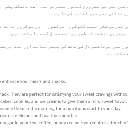
میں ہیں تو مبرووم کھجور بہترین ہے۔ اسے مختلف پکوانوں
ور غذائی قدر میں اضافہ کرتا ہے۔
قدرتی شکر جیسے گلوکوز، فرکٹوز، اور سوکروز پائے جاتے
 بہترین ناشتے کے طور پر استعمال کیے جا سکتے ہیں۔
 میں پوٹاشیم دل کی صحت کو بہتر بنانے اور بلڈ پریشر ک
 سکتا ہے۔
o enhance your meals and snacks:
ack. They are perfect for satisfying your sweet cravings without
kes, cookies, and ice creams to give them a rich, sweet flavor.
ume them in the morning for a nutritious start to your day.
reate a delicious and healthy smoothie.
 sugar in your tea, coffee, or any recipe that requires a touch o