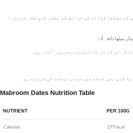
: کی میٹھا کھانے کی خواہش کو بغیر کسی فکر کے پورا
: میٹھا ذائقہ آئے۔
: کہ آپ کا دن غذائیت سے بھرپور آغاز ہو۔
:  کسی بھی نسخے میں جہاں میٹھے کی ضرورت ہو۔
Mabroom Dates Nutrition Table
NUTRIENT
PER 100G
Calories
277 kcal