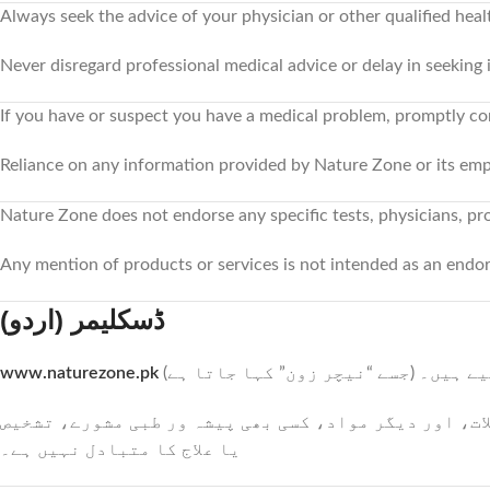
Always seek the advice of your physician or other qualified hea
Never disregard professional medical advice or delay in seeking
If you have or suspect you have a medical problem, promptly co
Reliance on any information provided by Nature Zone or its employ
Nature Zone does not endorse any specific tests, physicians, p
Any mention of products or services is not intended as an end
ڈسکلیمر (اردو)
www.naturezone.pk
( لیے ہیں۔
ات، اور دیگر مواد، کسی بھی پیشہ ور طبی مشورے، تشخیص
یا علاج کا متبادل نہیں ہے۔