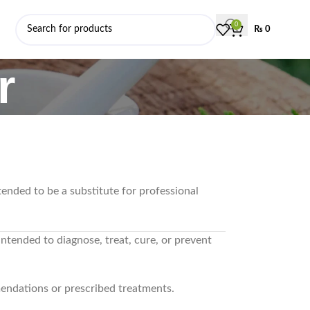
0
₨
0
r
ntended to be a substitute for professional
 intended to diagnose, treat, cure, or prevent
mendations or prescribed treatments.