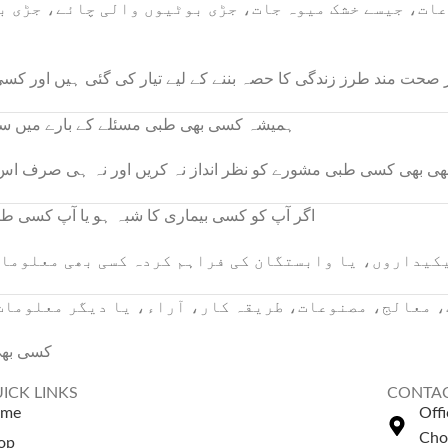
عات، جیسے خشک میوہ جات، جڑی بوٹیوں والی چائے، جڑی ب
 صحت مند طرز زندگی کا حصہ بننے کے لیے تیار کی گئی ہیں اور کسی
ہمیشہ کسی بھی طبی مسئلے کے بارے میں سوا
ھی بھی کسی طبی مشورے کو نظر انداز نہ کریں اور نہ ہی صرف اس و
اگر آپ کو کسی بیماری کا شبہ ہو یا آپ کسی طب
یکیداروں، یا وابستگان کی فراہم کردہ کسی بھی معلومات
 معالج، مصنوعات، طریقہ کار، آراء، یا دیگر معلومات ک
کسی بھی
ICK LINKS
CONTAC
ome
Off
Cho
op