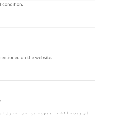
l condition.
 mentioned on the website.
جس
اس ویب سائٹ پر موجود مواد، بشمول لی