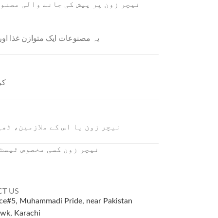
نیچر زون پر پیش کی جانے والی مصنو
یہ مصنوعات ایک متوازن غذا اور
کب
نیچر زون یا اس کے ملازمین، ٹھ
نیچر زون کسی مخصوص ٹیسٹ،
T US
ice#5, Muhammadi Pride, near Pakistan
wk, Karachi