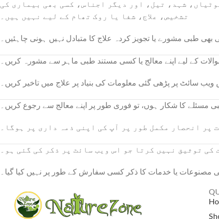
وٹیاں، شہد، تیل، اور دیگر اجناس، کسی بھی بیماری کی
تشخیص، علاج، شفا یا روک تھام کے لیے نہیں ہیں۔
 بھی طبی مشورے یا تجویز کردہ علاج کا متبادل نہیں ہونی چاہئیں۔
لات کے لیے اپنے معالج یا کسی مستند طبی ماہر سے مشورہ کریں۔
یب سائٹ پر پڑھی گئی معلومات کی بنیاد پر علاج میں تاخیر کریں۔
ی مسئلے کا شکار ہوں، تو فوری طور پر اپنے معالج سے رجوع کریں۔
 پر انحصار مکمل طور پر آپ کی اپنی ذمہ داری پر ہوگا۔
ی توثیق نہیں کرتا جو اس ویب سائٹ پر ذکر کی گئی ہو۔
 مصنوعات یا خدمات کا ذکر کسی سفارش کے طور پر نہیں کیا گیا۔
QU
H
Sh